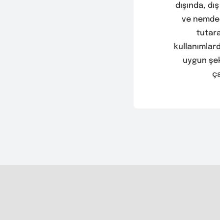
dışında, dı
ve nemden
tutara
kullanımlar
uygun şek
ça