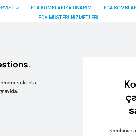
RVISI
ECA KOMBI ARIZA ONARIM
ECA KOMBI A
ECA MÜŞTERI HIZMETLERI
stions.
Ko
empor velit dui.
ravida.
ça
s
Kombinize 