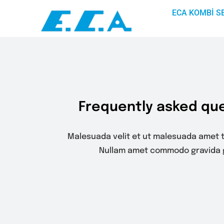
Skip
ECA KOMBI SE
to
content
Frequently
asked que
Malesuada velit et ut malesuada amet t
Nullam amet commodo gravida g