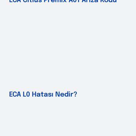
ECA Citius Premix A01 Arıza Kodu
ECA L0 Hatası Nedir?